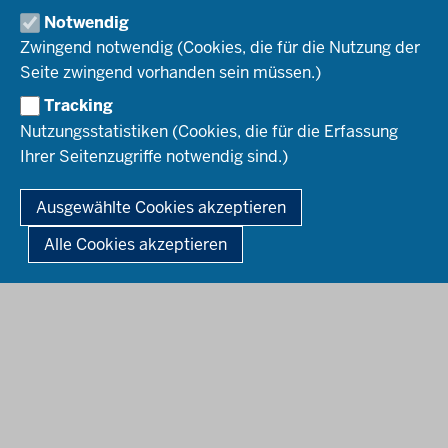
FAQ Arnsberg
Veranstaltungen Detmold
Notwendig
Team Detmold
Netzwerkarbeit Düsseldorf
Zwingend notwendig (Cookies, die für die Nutzung der
Region Köln
FAQ Detmold
Veranstaltungen Düsseldorf
Seite zwingend vorhanden sein müssen.)
Team Düsseldorf
Netzwerkarbeit Köln
Tracking
Region Münster
FAQ Düsseldorf
Regionale Veranstaltungen Köln
Nutzungsstatistiken (Cookies, die für die Erfassung
Team Köln
Ihrer Seitenzugriffe notwendig sind.)
Netzwerkarbeit Münster
FAQ Köln
Veranstaltungen Münster
© 2026 Zukunftsschulen NRW
Ausgewählte Cookies akzeptieren
Team Münster
Fußzeile
Impressum
Datenschutz
Barrierefreiheit
Leichte Sprache
FAQ Münster
Alle Cookies akzeptieren