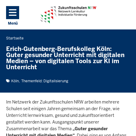
Direkt zum Inhalt
Menü
Navigation aktivieren/deaktivieren: Hauptmenü
Startseite
Sie
befinden
Erich-Gutenberg-Berufskolleg Köln:
Guter gesunder Unterricht mit digitalen
sich
Medien – von digitalen Tools zur KI im
hier
Unterricht
Köln
Themenfeld: Digitalisierung
Im Netzwerk der Zukunftsschulen NRW arbeiten mehrere
Schulen seit einigen Jahren gemeinsam an der Frage, wie
Unterricht lernwirksam, gesund und zukunftsorientiert
gestaltet werden kann. Ausgangspunkt unserer
Zusammenarbeit war das Thema
„Guter gesunder
Unterricht mit digitalen Medien“
. Dabei ging es von Anfang