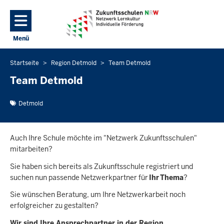
Direkt zum Inhalt
Menü
Navigation aktivieren/deaktivieren: Hauptmenü
Startseite
Region Detmold
Team Detmold
Sie
befinden
Team Detmold
sich
hier
Detmold
Auch Ihre Schule möchte im "Netzwerk Zukunftsschulen"
mitarbeiten?
Sie haben sich bereits als Zukunftsschule registriert und
suchen nun passende Netzwerkpartner für
Ihr Thema
?
Sie wünschen Beratung, um Ihre Netzwerkarbeit noch
erfolgreicher zu gestalten?
Wir sind Ihre Ansprechpartner in der Region.