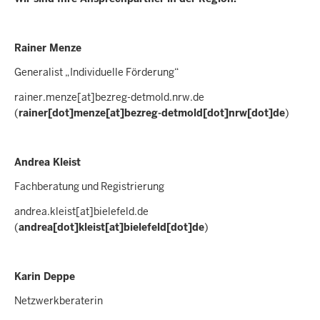
Rainer Menze
Generalist „Individuelle Förderung“
rainer.menze
[at]
bezreg-detmold.nrw.de
(
rainer[dot]menze[at]bezreg-detmold[dot]nrw[dot]de
)
Andrea Kleist
Fachberatung und Registrierung
andrea.kleist
[at]
bielefeld.de
(
andrea[dot]kleist[at]bielefeld[dot]de
)
Karin Deppe
Netzwerkberaterin