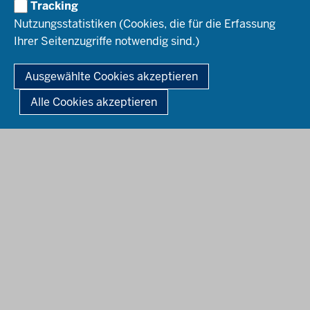
Netzwerkarbeit Köln
Tracking
Region Münster
FAQ Düsseldorf
Regionale Veranstaltungen Köln
Nutzungsstatistiken (Cookies, die für die Erfassung
Team Köln
Ihrer Seitenzugriffe notwendig sind.)
Netzwerkarbeit Münster
FAQ Köln
Veranstaltungen Münster
© 2026 Zukunftsschulen NRW
Ausgewählte Cookies akzeptieren
Team Münster
Fußzeile
Impressum
Datenschutz
Barrierefreiheit
Leichte Sprache
FAQ Münster
Alle Cookies akzeptieren