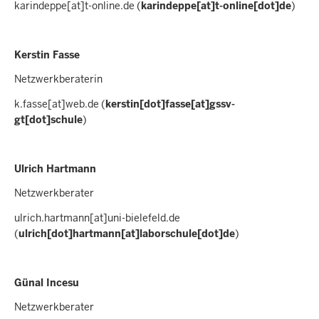
karindeppe
[at]
t-online.de
(
karindeppe[at]t-online[dot]de
)
Kerstin Fasse
Netzwerkberaterin
k.fasse
[at]
web.de
(
kerstin[dot]fasse[at]gssv-
gt[dot]schule
)
Ulrich Hartmann
Netzwerkberater
ulrich.hartmann
[at]
uni-bielefeld.de
(
ulrich[dot]hartmann[at]laborschule[dot]de
)
Günal Incesu
Netzwerkberater