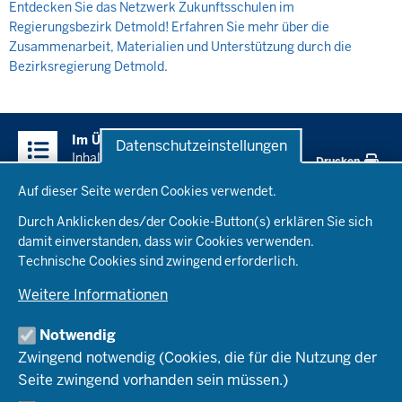
Entdecken Sie das Netzwerk Zukunftsschulen im
Regierungsbezirk Detmold! Erfahren Sie mehr über die
Zusammenarbeit, Materialien und Unterstützung durch die
Bezirksregierung Detmold.
Im Überblick
Datenschutzeinstellungen
Inhalt
Drucken
Datenschutzeinstellungen
Auf dieser Seite werden Cookies verwendet.
Region Arnsberg
Durch Anklicken des/der Cookie-Button(s) erklären Sie sich
damit einverstanden, dass wir Cookies verwenden.
Netzwerkarbeit Arnsberg
Region Detmold
Technische Cookies sind zwingend erforderlich.
Veranstaltungen Arnsberg
Weitere Informationen
Team Arnsberg
Netzwerkarbeit Detmold
Region Düsseldorf
FAQ Arnsberg
Veranstaltungen Detmold
Notwendig
Team Detmold
Netzwerkarbeit Düsseldorf
Zwingend notwendig (Cookies, die für die Nutzung der
Region Köln
FAQ Detmold
Veranstaltungen Düsseldorf
Seite zwingend vorhanden sein müssen.)
Team Düsseldorf