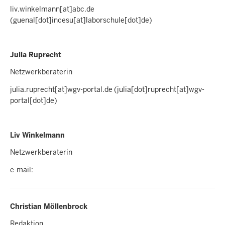
liv.winkelmann
[at]
abc.de
(guenal[dot]incesu[at]laborschule[dot]de)
Julia Ruprecht
Netzwerkberaterin
julia.ruprecht
[at]
wgv-portal.de
(julia[dot]ruprecht[at]wgv-
portal[dot]de)
Liv Winkelmann
Netzwerkberaterin
e-mail:
Christian Möllenbrock
Redaktion