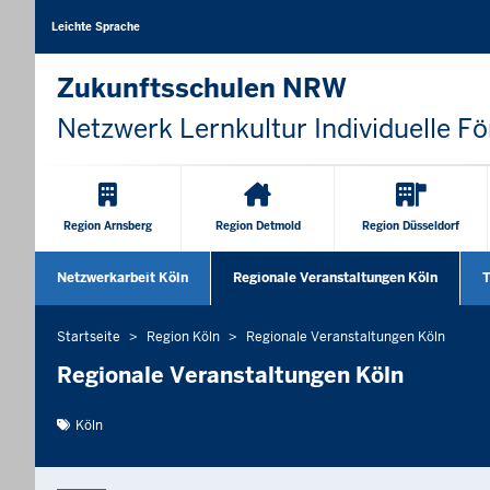
Barrierearme
Sprachen
Leichte Sprache
Zukunftsschulen NRW
Netzwerk Lernkultur Individuelle F
Hauptnavigation
Region Arnsberg
Region Detmold
Region Düsseldorf
Sekundärmenü
Netzwerkarbeit Köln
Regionale Veranstaltungen Köln
T
Startseite
Region Köln
Regionale Veranstaltungen Köln
Sie
befinden
Regionale Veranstaltungen Köln
sich
hier
Köln